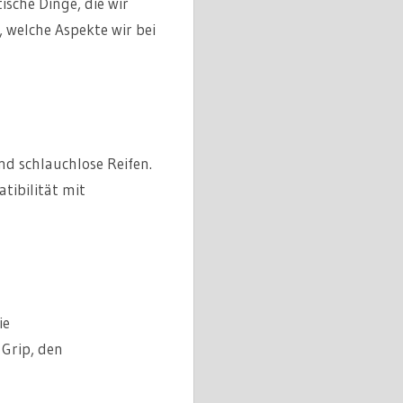
sche Dinge, die wir
 welche Aspekte wir bei
nd schlauchlose Reifen.
tibilität mit
ie
Grip, den