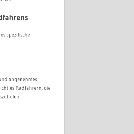
dfahrens
es spezifische
es und angenehmes
icht es Radfahrern, die
szuholen.