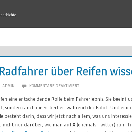
Geschichte
 Radfahrer über Reifen wiss
FÜR
ADMIN
KOMMENTARE DEAKTIVIERT
WAS
fen eine entscheidende Rolle beim Fahrerlebnis. Sie beeinflu
SIE
, sondern auch die Sicherheit während der Fahrt. Und einer 
ALS
besteht darin, dass wir jetzt nach allem, was uns interessi
RADFAHRER
ÜBER
, nicht nur darüber, wie man auf
X
(ehemals Twitter) zum T
REIFEN