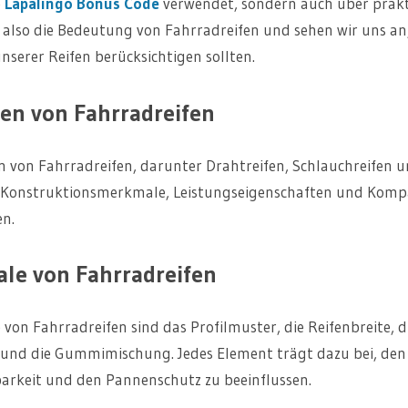
e
Lapalingo Bonus Code
verwendet, sondern auch über prakti
WISSEN
 also die Bedeutung von Fahrradreifen und sehen wir uns an,
SOLLTEN
serer Reifen berücksichtigen sollten.
en von Fahrradreifen
n von Fahrradreifen, darunter Drahtreifen, Schlauchreifen u
n Konstruktionsmerkmale, Leistungseigenschaften und Kompa
n.
le von Fahrradreifen
von Fahrradreifen sind das Profilmuster, die Reifenbreite, d
und die Gummimischung. Jedes Element trägt dazu bei, den 
barkeit und den Pannenschutz zu beeinflussen.