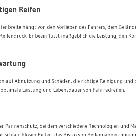
tigen Reifen
eifenbreite hängt von den Vorlieben des Fahrers, dem Geländ
 Reifendruck. Er beeinflusst maßgeblich die Leistung, den K
nwartung
ion auf Abnutzung und Schäden, die richtige Reinigung und
e optimale Leistung und Lebensdauer von Fahrradreifen.
der Pannenschutz, bei dem verschiedene Technologien und Mat
ei schlauchlosen Reifen, das Risiko von Reifenpannen minimi