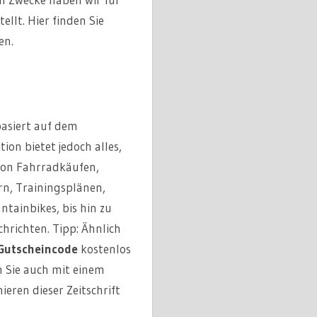
llt. Hier finden Sie
en.
basiert auf dem
ion bietet jedoch alles,
von Fahrradkäufen,
n, Trainingsplänen,
tainbikes, bis hin zu
richten. Tipp: Ähnlich
Gutscheincode
kostenlos
n Sie auch mit einem
eren dieser Zeitschrift