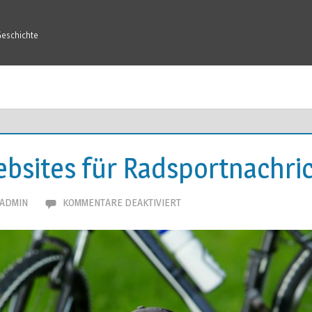
Geschichte
ebsites für Radsportnachri
FÜR
ADMIN
KOMMENTARE DEAKTIVIERT
10
BESTE
WEBSITES
FÜR
RADSPORTNACHRICHTEN