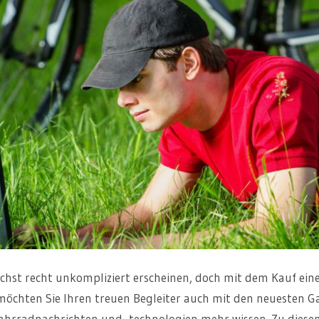
st recht unkompliziert erscheinen, doch mit dem Kauf eine
 möchten Sie Ihren treuen Begleiter auch mit den neuesten G
ahrradnachrichten und -technologien mehr wissen. Zu diese