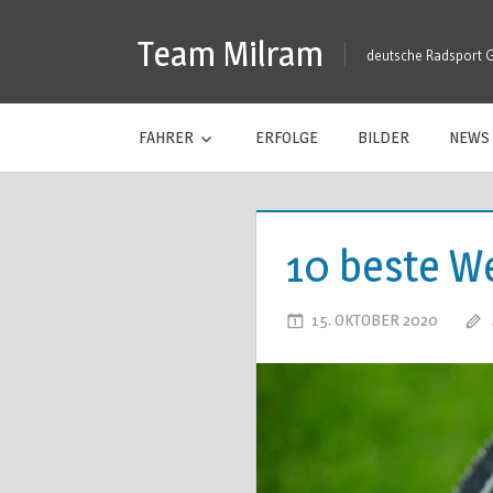
Zum
Team Milram
Inhalt
deutsche Radsport 
springen
FAHRER
ERFOLGE
BILDER
NEWS
10 beste W
15. OKTOBER 2020