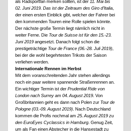
als Radsportfan merken sollten, ist der 
11. Mai bis 
02. Juni 2019. Das ist der Zeitraum des Giro d’Italia
, 
der einen ersten Einblick gibt, welcher der Fahrer bei 
den kommenden Touren eine Rolle spielen könnte. 
Der nächste große Termin liegt nämlich nicht in 
weiter Ferne. Die 
Tour de Suisse ist für den 15.-23. 
Juni 2019 
angesetzt. Danach folgt schon die 
prestigeträchtige 
Tour de France (06.-28. Juli 2019)
, 
bei der die wohl begehrtesten Trikots der Saison 
verliehen werden. 
Internationale Rennen im Herbst
Mit dem voranschreitenden Jahr stehen allerdings 
noch ein paar weitere spannende Straßenrennen an. 
Ein wichtiger Termin ist der 
Prudential Ride von 
London nach Surrey am 04. August 2019
. Von 
Großbritannien geht es dann nach Polen zur 
Tour de 
Pologne (03.-09. August 2019)
. Nach Deutschland 
kommen die Profis nochmal am 
25. August 2019 zu 
den EuroEyes Cyclassics in Hamburg
. Genug Zeit, 
um als Fan einen Abstecher in die Hansestadt zu 